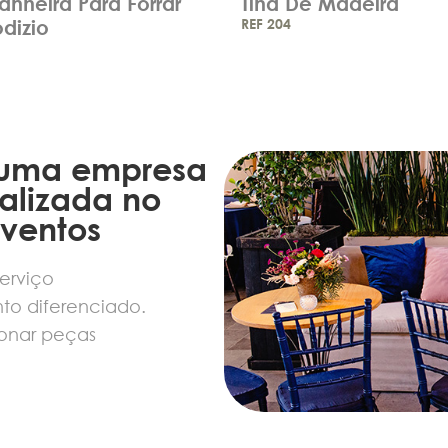
heira Para Forrar
Tina De Madeira
dizio
REF 204
 uma empresa
alizada no
eventos
erviço
to diferenciado.
onar peças