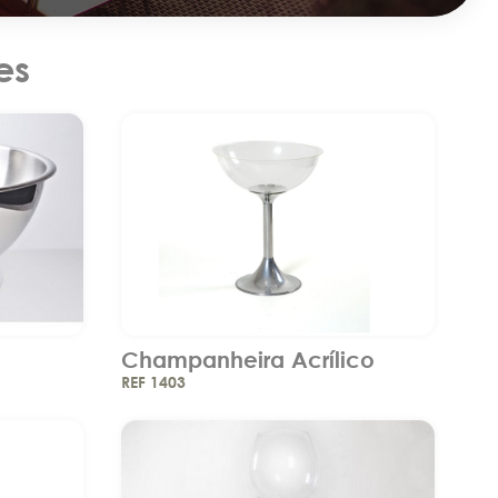
es
Champanheira Acrílico
REF 1403